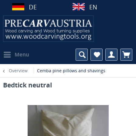
DE
EN
Menu
Overview
Cemba pine pillows and shavings
Bedtick neutral